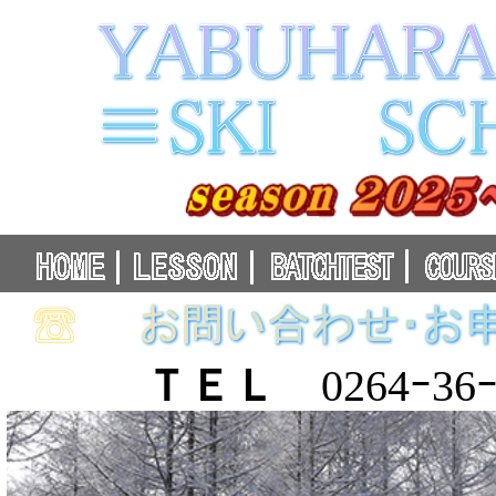
ＴＥＬ
0264ｰ36