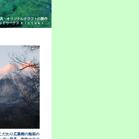
具・オリジナルクラフトの製作
ッドワークス ｋｉｎｔｏｋｉ
こだわり広葉樹の無垢の