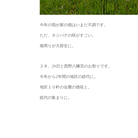
今年の我が家の畑はいまだ不調です。
ただ、ネジバナの咲がすごい。
畑周りが大群生に。
２８、29日と西野八幡宮のお祭りです。
今年から2年間の地区の総代に。
地区１０軒の会費の徴収と。
総代の集まりに。