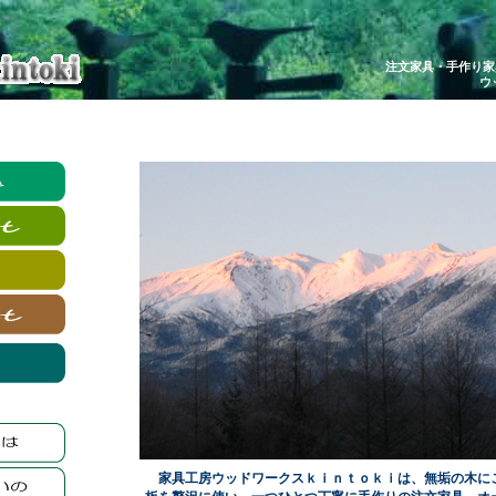
注文家具・手作り家
ウ
家具工房ウッドワークスｋｉｎｔｏｋｉは、無垢の木に