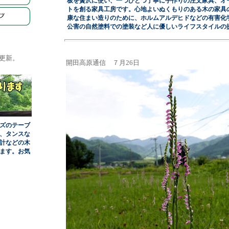
板を贅沢に使い、一つひとつ丁寧に手作りの注文家具、オ
トを創る家具工房です。心地よいぬくもりのある木の家具
康な住まい造りのために、ホルムアルデヒドなどの有害化
公害の自然塗料での塗装など人に優しいライフスタイルの
更新。
開田高原通信 ７月26日
ズのテーブ
、タンスな
計などの木
ます。お気