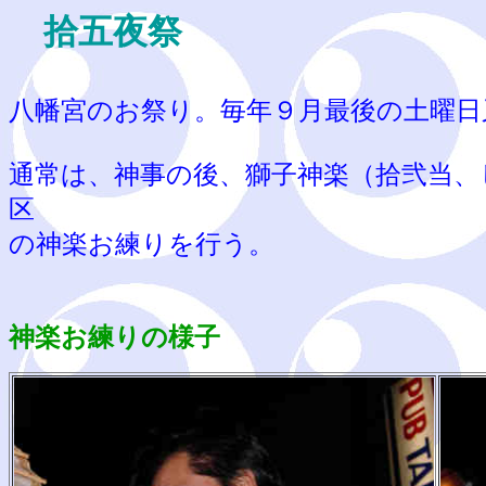
拾五夜祭
八幡宮のお祭り。毎年９月最後の土曜日
通常は、神事の後、獅子神楽
（拾弐当、
区
の神楽お練りを行う。
神楽お練りの様子